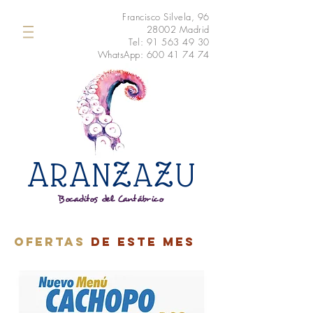
Francisco Silvela, 96
28002 Madrid
Tel:
91 563 49 30
WhatsApp:
600 41 74 74
A
A
Z
Z
R
N
A
U
Bocaditos del Cantábrico
ofertas
de este mes